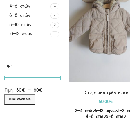
4-6 ετών
4
6-8 ετών
4
8-10 ετών
2
10-12 ετών
1
Τιμή
Τιμή:
50€
—
80€
Dirkje μπουφάν nude
ΦΙΛΤΡΆΡΙΣΜΑ
50.00
€
2-4 ετών
6-12 μηνών
1-2 ε
4-6 ετών
6-8 ετών