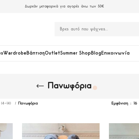
Δωρεάν μεταφορικά για αγορές άνω των 50€
es
Wardrobe
Βάπτιση
Outlet
Summer Shop
Blog
Επικοινωνία
Πανωφόρια
 (4-14)
Πανωφόρια
Εμφάνιση
16