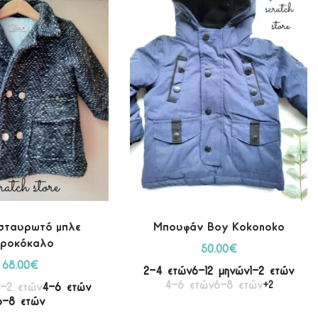
σταυρωτό μπλε
Μπουφάν Boy Kokonoko
ροκόκαλο
50.00
€
68.00
€
2-4 ετών
6-12 μηνών
1-2 ετών
4-6 ετών
6-8 ετών
+2
1-2 ετών
4-6 ετών
6-8 ετών