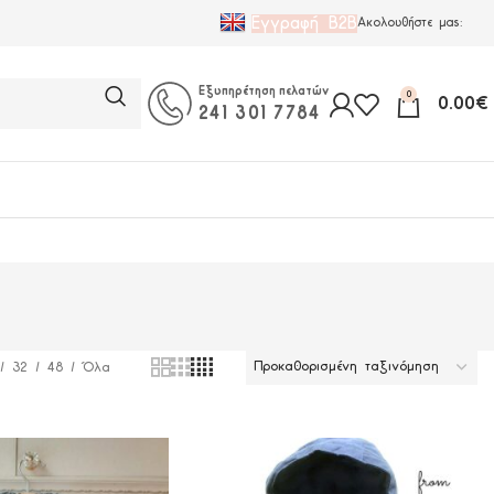
Εγγραφή B2B
Ακολουθήστε μας:
Εξυπηρέτηση πελατών
0
0.00
€
241 301 7784
32
48
Όλα