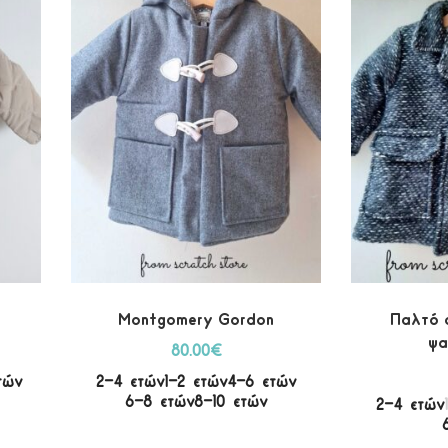
Montgomery Gordon
Παλτό 
ψα
80.00
€
τών
2-4 ετών
1-2 ετών
4-6 ετών
6-8 ετών
8-10 ετών
2-4 ετών