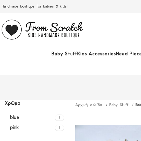
Handmade boutique for babies & kids!
Baby Stuff
Kids Accessories
Head Piec
Χρώμα
Αρχική σελίδα
Baby Stuff
Ba
blue
1
pink
1