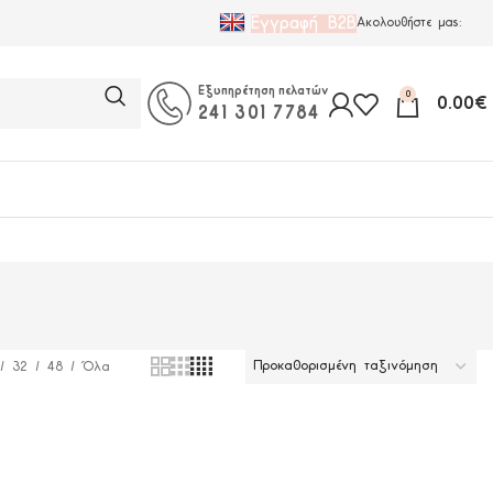
Εγγραφή B2B
Ακολουθήστε μας:
Εξυπηρέτηση πελατών
0
0.00
€
241 301 7784
32
48
Όλα