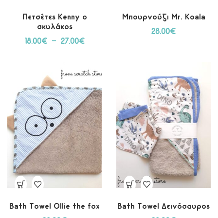
Πετσέτες Kenny o
Μπουρνούζι Mr. Koala
σκυλάκος
28.00
€
18.00
€
–
27.00
€
Bath Towel Ollie the fox
Bath Towel Δεινόσαυρος