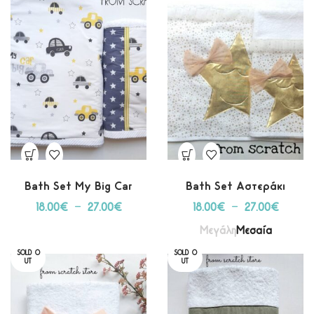
Bath Set My Big Car
Bath Set Αστεράκι
18.00
€
–
27.00
€
18.00
€
–
27.00
€
Μεγάλη
Μεσαία
SOLD O
SOLD O
UT
UT