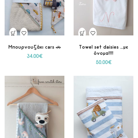
Μπουρνουζάκι cars 🚗
Towel set daisies …με
όνομα!!!!
34.00
€
50.00
€